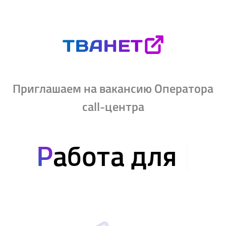
Приглашаем на вакансию Оператора
call-центра
Р
абота для
т
е
|
.